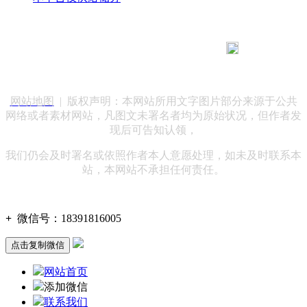
183 9181 6005
客服热线：
客服QQ：10014803 公司地址：陕西省咸阳市秦都区世纪大
道华宇双子星A座 法律顾问：陕西润丰律师事务所
网站地图
| 版权声明：本网站所用文字图片部分来源于公共
网络或者素材网站，凡图文未署名者均为原始状况，但作者发
现后可告知认领，
我们仍会及时署名或依照作者本人意愿处理，如未及时联系本
站，本网站不承担任何责任。
+
微信号：
18391816005
点击复制微信
网站首页
添加微信
联系我们