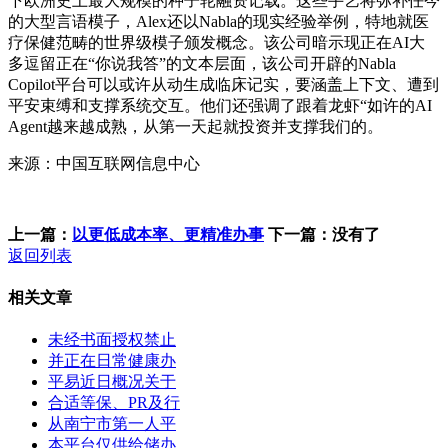
下欧洲史上最大规模的种子轮融资记载。这些手艺将弥补任今
的大型言语模子，Alex还以Nabla的现实经验举例，特地就医
疗保健范畴的世界级模子颁发概念。该公司暗示现正在AI大
多逗留正在“你说我答”的文本层面，该公司开辟的Nabla
Copilot平台可以或许从动生成临床记实，要涵盖上下文、遭到
平安束缚和支撑系统交互。他们还强调了跟着龙虾“如许的AI
Agent越来越成熟，从第一天起就投资并支撑我们的。
来源：中国互联网信息中心
上一篇：
以更低成本率、更精准办事
下一篇：没有了
返回列表
相关文章
未经书面授权禁止
并正在日常健康办
平易近日概况关于
合适等保、PR及行
从南宁市第一人平
本平台仅供给储办