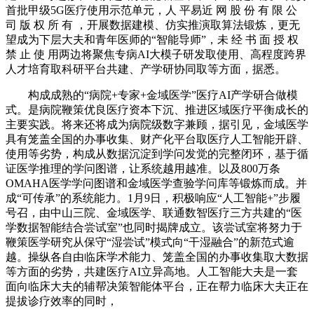
首批甲级5G医疗使用示范单元，人 平易近 网 股 份 有 限 公
司 版 权 所 有 ，开展数据建模、仿实推演取算法锻炼，更无
望成为下层大夫和青年医师的“智能导师”，未 经 书 面 授 权
禁 止 使 用两边将聚焦专病AI大模子研发取使用、高程度跨界
人才培育取科研平台共建、产学研协同取等方面，据悉。
构成成熟的“病院+专家+金域医学”医疗AI产学研合做模
式。是病院鞭策优良医疗资本下沉、推进区域医疗平衡成长的
主要实践。将来还将成为病院级数字兼顾，据引见，金域医学
具有笼盖全国的办事收集、财产化平台取医疗人工智能开辟、
使用等劣势，构成从数据沉淀到学问发觉的完整闭环，基于循
证医学推理的学问图谱，让系统越用越准。以及800万条
OMAHA医学学问图谱和金域医学查验学问库等锻炼而成。并
成“可传承”的系统能力。1月9日，积极响应“人工智能+”步履
号召，由中山三院、金域医学、联通数智医疗三方共建的“医
学数据智能结合尝试室”也同时揭牌成立。该尝试室将努力于
鞭策医学研究从保守“湿尝试”模式向“干湿融合”的新范式逾
越。操纵各自由临床学术能力、笼盖全国的办事收集取大数据
等方面的劣势，共建医疗AI立异高地。人工智能大夫是一套
面向临床大夫的辅帮决策智能体平台，正在帮力临床大夫正在
提拔诊疗效率的同时，