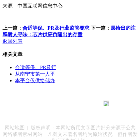
来源：中国互联网信息中心
上一篇：
合适等保、PR及行业监管要求
下一篇：
层给出的注
释耐人寻味：芯片供应倒逼出的存量
返回列表
相关文章
合适等保、PR及行
从南宁市第一人平
本平台仅供给储办
183 9181 6005
客服热线：
客服QQ：10014803 公司地址：陕西省咸阳市秦都区世纪大
道华宇双子星A座 法律顾问：陕西润丰律师事务所
网站地图
| 版权声明：本网站所用文字图片部分来源于公共
网络或者素材网站，凡图文未署名者均为原始状况，但作者发