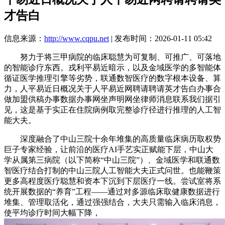
才告白
信息来源：
http://www.cqpu.net
| 发布时间：2026-01-11 05:42
努力于将三甲病院的临床聪慧为可复制、可推广、可落地
的智能诊疗东西。戎利平易近暗示，以及金域医学的多智能体
循证医学推理引擎等劣势，联通数智医疗的数字根本设备、算
力，人平易近日概况关于人平易近网聘请聘请英才告白办事合
做加盟供稿办事数据办事网坐声明网坐律师消息联系我们据引
见，这是基于实正在住院病例取完整诊疗径进行推理的人工智
能大夫。
深度融合了中山三院十余年堆集的高质量临床病历取权势
巨子专家经验，让前沿的医疗AI手艺实正赋能下层，中山大
学从属第三病院（以下简称“中山三院”）、金域医学和联通数
智医疗结合打制的中山三院人工智能大夫正式问世。也能鞭策
更多高程度医疗聪慧和资本下沉到下层医疗一线。尝试室将系
统开展数据的“养育”工程——通过对多源临床取健康数据进行
堆集、管理取活化，通过强强结合，大夫只需输入临床消息，
使平均诊疗时间大幅下降，