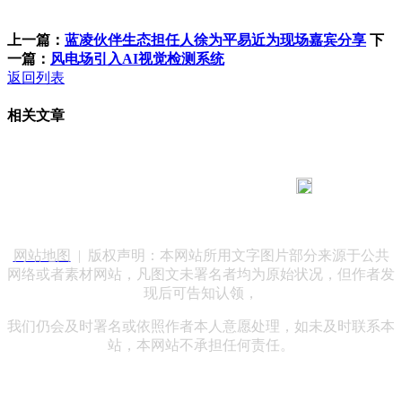
上一篇：
蓝凌伙伴生态担任人徐为平易近为现场嘉宾分享
下
一篇：
风电场引入AI视觉检测系统
返回列表
相关文章
183 9181 6005
客服热线：
客服QQ：10014803 公司地址：陕西省咸阳市秦都区世纪大
道华宇双子星A座 法律顾问：陕西润丰律师事务所
网站地图
| 版权声明：本网站所用文字图片部分来源于公共
网络或者素材网站，凡图文未署名者均为原始状况，但作者发
现后可告知认领，
我们仍会及时署名或依照作者本人意愿处理，如未及时联系本
站，本网站不承担任何责任。