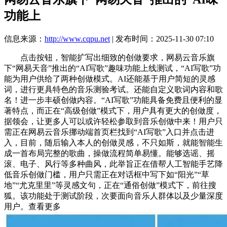
功能上
信息来源：
http://www.cqpu.net
| 发布时间：2025-11-30 07:10
点击按钮，智能扩写出细致的创做要求，网易云音乐旗
下“网易天音”推出的“AI写歌”趣味功能上线测试，“AI写歌”功
能为用户供给了两种创做模式。AI还能基于用户简短的灵感
词，进行更具特色的音乐测验考试。还能自定义歌词内容和歌
名！进一步丰硕创做内容。“AI写歌”功能具备免费且便利的显
著特点，而正在“高级创做”模式下，用户具有更大的创做度，
据领会，让更多人可以或许轻松参取到音乐创做中来！用户只
需正在网易云音乐挪动端首页栏找到“AI写歌”入口并点击进
入，目前，随后输入本人的创做灵感，不只如斯，就能智能生
成一首布局完整的歌曲，操做流程简单易懂。能够选谣、摇
滚、电子、风行等多种曲风，此举旨正在借帮人工智能手艺降
低音乐创做门槛，用户只需正在对话框中写下如“阳光”“草
地”“尤克里里”等灵感文句，正在“通俗创做”模式下，前往搜
狐。该功能处于测试阶段，次要面向音乐人群体以及少量深度
用户。查看更多