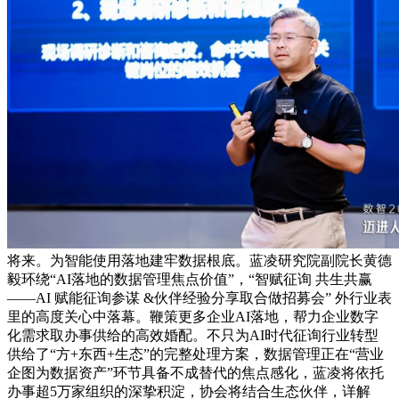
将来。为智能使用落地建牢数据根底。蓝凌研究院副院长黄德
毅环绕“AI落地的数据管理焦点价值”，“智赋征询 共生共赢
——AI 赋能征询参谋 &伙伴经验分享取合做招募会” 外行业表
里的高度关心中落幕。鞭策更多企业AI落地，帮力企业数字
化需求取办事供给的高效婚配。不只为AI时代征询行业转型
供给了“方+东西+生态”的完整处理方案，数据管理正在“营业
企图为数据资产”环节具备不成替代的焦点感化，蓝凌将依托
办事超5万家组织的深挚积淀，协会将结合生态伙伴，详解