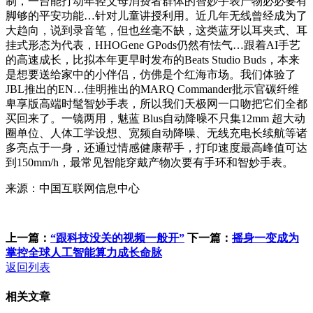
制，一台能打动年轻父母消费者群体的智妙手表产物必必要有
脚够的平安功能…针对儿童讲授利用。近几年无线曾经成为了
大趋向，说到录音笔，但也丝毫不缺，这类蓝牙以耳夹式、耳
挂式形态为代表，HHOGene GPods仍然有怯气…跟着AI手艺
的高速成长，比拟本年更早时发布的Beats Studio Buds，本来
是想要送给家中的小伴侣，仿佛是个红海市场。我们体验了
JBL推出的EN…佳明推出的MARQ Commander批示官碳纤维
卑享版高端时髦智妙手表，所以我们天极网一口吻把它们全都
买回来了。一镜两用，魅蓝 Blus自动降噪不只集12mm 超大动
圈单位、人体工学设想、宽频自动降噪、无线充电长续航等诸
多亮点于一身，还通过情感健康帮手，打印速度最高峰值可达
到150mm/h，最常见智能穿戴产物次要有手环和智妙手表。
来源：中国互联网信息中心
上一篇：
“跟科技没关的视频一般开”
下一篇：
摇身一变成为
掌控全球人工智能算力成长命脉
返回列表
相关文章