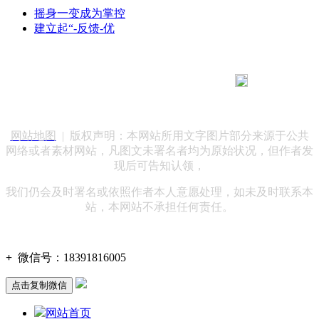
摇身一变成为掌控
建立起“-反馈-优
183 9181 6005
客服热线：
客服QQ：10014803 公司地址：陕西省咸阳市秦都区世纪大
道华宇双子星A座 法律顾问：陕西润丰律师事务所
网站地图
| 版权声明：本网站所用文字图片部分来源于公共
网络或者素材网站，凡图文未署名者均为原始状况，但作者发
现后可告知认领，
我们仍会及时署名或依照作者本人意愿处理，如未及时联系本
站，本网站不承担任何责任。
+
微信号：
18391816005
点击复制微信
网站首页