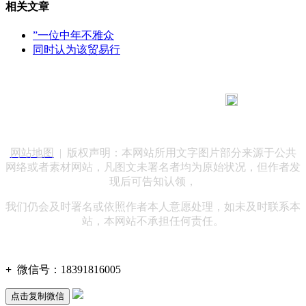
相关文章
”一位中年不雅众
同时认为该贸易行
183 9181 6005
客服热线：
客服QQ：10014803 公司地址：陕西省咸阳市秦都区世纪大
道华宇双子星A座 法律顾问：陕西润丰律师事务所
网站地图
| 版权声明：本网站所用文字图片部分来源于公共
网络或者素材网站，凡图文未署名者均为原始状况，但作者发
现后可告知认领，
我们仍会及时署名或依照作者本人意愿处理，如未及时联系本
站，本网站不承担任何责任。
+
微信号：
18391816005
点击复制微信