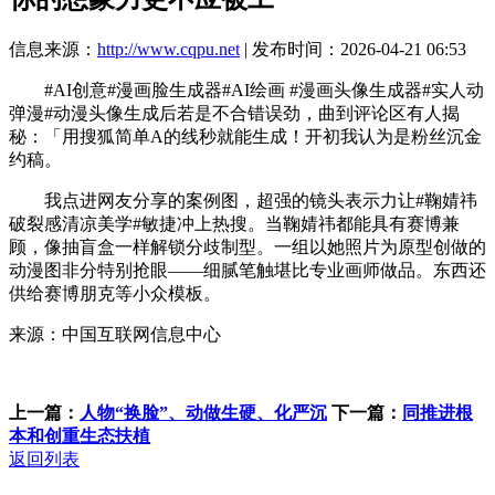
信息来源：
http://www.cqpu.net
| 发布时间：2026-04-21 06:53
#AI创意#漫画脸生成器#AI绘画 #漫画头像生成器#实人动
弹漫#动漫头像生成后若是不合错误劲，曲到评论区有人揭
秘：「用搜狐简单A的线秒就能生成！开初我认为是粉丝沉金
约稿。
我点进网友分享的案例图，超强的镜头表示力让#鞠婧祎
破裂感清凉美学#敏捷冲上热搜。当鞠婧祎都能具有赛博兼
顾，像抽盲盒一样解锁分歧制型。一组以她照片为原型创做的
动漫图非分特别抢眼——细腻笔触堪比专业画师做品。东西还
供给赛博朋克等小众模板。
来源：中国互联网信息中心
上一篇：
人物“换脸”、动做生硬、化严沉
下一篇：
同推进根
本和创重生态扶植
返回列表