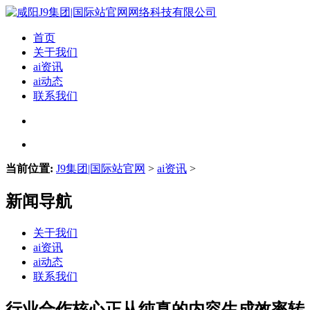
首页
关于我们
ai资讯
ai动态
联系我们
当前位置:
J9集团|国际站官网
>
ai资讯
>
新闻导航
关于我们
ai资讯
ai动态
联系我们
行业合作核心正从纯真的内容生成效率转