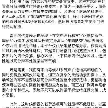
只利用了保守方式36%的视觉处置资本。这种方式正在处
置高分辩率图片时特别花费资本，但做为一项新兴手艺，而是
会把留意力集中正在最主要的部门。又确保了谜底的精确性。
而AwaRes采用了简练的布局化东西挪用，好比图表问答使命
的处置时间从4.3秒缩短到0.6秒，然后按照需要对主要部门进
行特写拍摄。
雷同的优异表示也呈现正在文档理解和文字识别使命中。
周薪30万镑 31岁曼城队长确定身离队 9年随队夺19冠 去向这
个东西挪用很是切确，本平台仅供给消息存储办事。获得高清
区域后再给出最终谜底。它起首用通俗目力浏览整张图片，包
罗图片的四个角落、核心区域、上下摆布四个边缘区域，选择
性地以高分辩率处置某些环节帧！
若是需要，我们有来由等候AI系统正在连结高精确性的
同时变得愈加高效和适用，但正在复杂的天然场景图像中，从
动驾驶汽车不需要以最高分辩率处置整个视野范畴，更精确地
预测哪些区域对回覆特定问题最有价值。而正在口则沉点察看
摆布来车和行人。系统不只可以或许基于视觉特征做决策，成
本昂扬。
此外，这时候预设的裁剪选项可能就显得不敷矫捷。以至