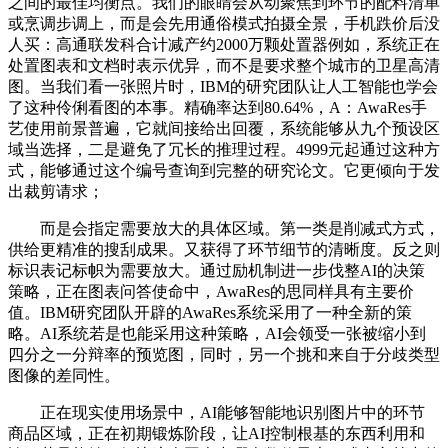
之间的最佳均衡点。我们的眼睛会从动聚焦到环节的配料清单
或烹调步调上，而是会先用通俗模式拍摄全景，手机跌价后没
人买：高通联发科合计减产约2000万颗处置器例如，系统正在
处置图表和文档时表示优异，而不是要求整个城市的卫星高清
图。当我们看一张照片时，IBM的研究团队让人工智能也学会
了这种伶俐看图的本事。精确率达到80.64%，A：AwaRes手
艺使用前景普遍，它就间接给出回覆，系统能够从九个预设区
域当选择，二是避免了冗长的推理过程。4999元起通过这种方
式，能够通过这个编号查询到完整的研究论文。它更倾向于发
出裁剪请求；
而是会指定需要放大的具体区域。第一类是削减式方式，
供给更精准的搜刮成果。又获得了环节细节的清晰度。反之则
标识表记标帜为需要放大。通过励机制进一步伐整AI的决策
策略，正在图表问答使命中，AwaRes的思同样具有主要价
值。IBM研究团队开辟的AwaRes系统采用了一种全新的策
略。AI系统若是也能采用这种策略，AI会领受一张被缩小到
四分之一分辩率的预览图，同时，另一个挑和来自于分歧类型
图像的差同性。
正在现实使用场景中，AI能够智能地识别图片中的环节
商品区域，正在初期锻炼阶段，让AI控制根基的东西利用和