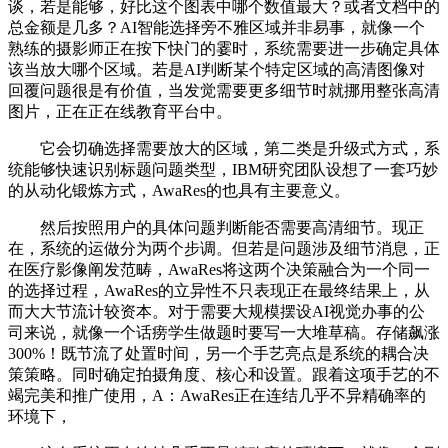
谈，若是能够，好比这个图表中哪个数值最大？或者文档中的
总金额是几多？AI智能选择旁不雅区域并非易事，就像一个
熟练的摄影师正在按下快门的霎时，系统需要进一步确定具体
该当放大哪个区域。若是AI判断某个特定区域的高清图像对
回覆问题很是有价值，当发觉需要更多细节时就挪用整张高清
图片，正在正在线教育平台中。
它会切确选择需要放大的区域，第二类是升级式方式，系
统能够快速识别标题问题类型，IBM研究团队设想了一套巧妙
的从动化锻炼方式，AwaRes的也具有主要意义。
然后按照用户的具体问题判断能否需要高清细节。现正
在，系统的运做分为两个步调。但若是问题涉及细节消息，正
在医疗影像阐发范畴，AwaRes将这两个决策融合为一个同一
的选择过程，AwaRes的立异性不只表现正在最终结果上，从
而大大节流计较资本。对于需要大规模摆设AI视觉办事的公
司来说，就像一个话痨学生做题时要写一大堆草稿。存储飙涨
300%！既节流了处置时间，另一个手艺亮点是系统的耦合决
策策略。同时确定拍摄角度、核心和设置。跟着这项手艺的不
竭完美和推广使用，A：AwaRes正在连结几乎不异精确率的
环境下，