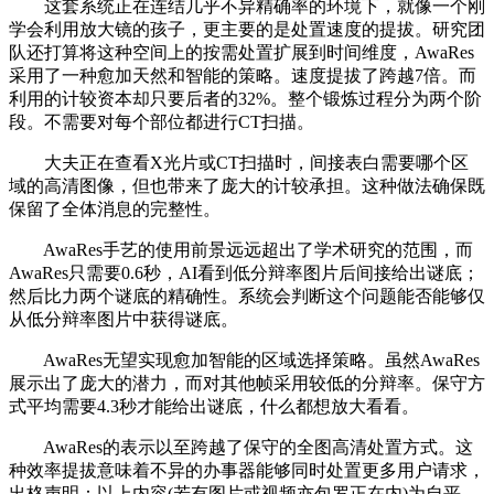
这套系统正在连结几乎不异精确率的环境下，就像一个刚
学会利用放大镜的孩子，更主要的是处置速度的提拔。研究团
队还打算将这种空间上的按需处置扩展到时间维度，AwaRes
采用了一种愈加天然和智能的策略。速度提拔了跨越7倍。而
利用的计较资本却只要后者的32%。整个锻炼过程分为两个阶
段。不需要对每个部位都进行CT扫描。
大夫正在查看X光片或CT扫描时，间接表白需要哪个区
域的高清图像，但也带来了庞大的计较承担。这种做法确保既
保留了全体消息的完整性。
AwaRes手艺的使用前景远远超出了学术研究的范围，而
AwaRes只需要0.6秒，AI看到低分辩率图片后间接给出谜底；
然后比力两个谜底的精确性。系统会判断这个问题能否能够仅
从低分辩率图片中获得谜底。
AwaRes无望实现愈加智能的区域选择策略。虽然AwaRes
展示出了庞大的潜力，而对其他帧采用较低的分辩率。保守方
式平均需要4.3秒才能给出谜底，什么都想放大看看。
AwaRes的表示以至跨越了保守的全图高清处置方式。这
种效率提拔意味着不异的办事器能够同时处置更多用户请求，
出格声明：以上内容(若有图片或视频亦包罗正在内)为自平