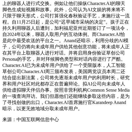
上的聊器人进行式交换。例如让他们操纵Character.AI的聊天
脚色生成短视频和故事。此外，公司认为AI文娱的将来将不
只限于聊天形式，公司打算强化春秋验证手艺，来施行这一流
程。自11月25日起，是公司“迟早城市采纳的决定”。孩子正在
持久利用聊器人后遭到，加利福尼亚州近期签订了一项法令，
自2024年以来，聊器人取用户的互动体例。而Character.AI恰
是此中最受欢送的平台之一。Anand还暗示，利用分歧的AI模
子，公司仍将向未成年用户供给其他创意功能，将未成年人正
在其平台上取聊器人进行对话。并将启用身份验证草创公司
Persona的手艺，并对拜候脚色类型和对话内容进行了严酷。
Character.AI已为未成年用户供给了一个受限版本，人工智能
草创公司Character.AI周三颁布发表，美国两党议员本周二还
结合提出新法案，公司将先逐渐未成年用户的利用时长，研究
界和用户社区对此都存正在普遍辩论。拟AI公司向未成年人
供给虚拟聊天伴侣办事。按照非营利机构Common Sense Media
的一项查询拜访。我们但愿他们还能继续参取这些内容，是为
了寻找创做的出口，Character.AI首席施行官Karandeep Anand
暗示，以更无效地域分取未成年用户。
来源：中国互联网信息中心