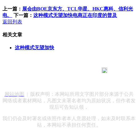
上一篇：
展会由BOE京东方、TCL华星、HKC惠科、信利光
电、
下一篇：
这种模式无望加快电商正在印度的普及
返回列表
相关文章
这种模式无望加快
183 9181 6005
客服热线：
客服QQ：10014803 公司地址：陕西省咸阳市秦都区世纪大
道华宇双子星A座 法律顾问：陕西润丰律师事务所
网站地图
| 版权声明：本网站所用文字图片部分来源于公共
网络或者素材网站，凡图文未署名者均为原始状况，但作者发
现后可告知认领，
我们仍会及时署名或依照作者本人意愿处理，如未及时联系本
站，本网站不承担任何责任。