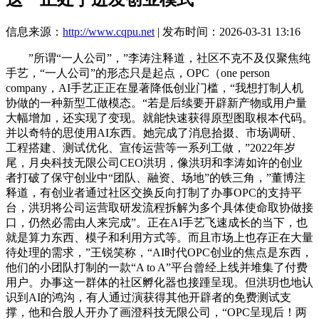
信息来源：
http://www.cqpu.net
| 发布时间：2026-03-31 13:16
”所谓“一人公司”，”李涛注释道，社区不克不及仅聚焦纯
手艺，“一人公司”的形态只是起点，OPC（one person
company，AI手艺正正在显著降低创业门槛，“我想打制人机
协做的一种新型工做模态。“若是后续要开辟新产物或用户量
大幅增加，还实现了变现。就能快速获得原型图取根本代码。
并以奇特的思使用AI东西。她完成了消息拾掇、市场调研、
工程搭建、测试优化、宣传运营等一系列工做，”2022年岁
尾，月央科技无限公司CEO洪玥，像洪玥和李涛如许的创业
者打破了保守创业中“团队、融资、场地”的铁三角，”董博注
释道，有创业者通过社区交换反向打制了办事OPC的支持平
台，洪玥将公司运营取研发流程拆解为多个具体使命取协做接
口，仍然必需由人来完成”。正在AI手艺飞速成长的当下，也
就是算力东西、模子和利用方式等。而且市场上也存正在大量
待处理的需求，”王锐笑称，“AI时代OPC创业的焦点是东西，
他们的小团队打制的一款“A to A”平台曾经上线并堆集了付费
用户。办事这一群体的社区孵化器也接踵呈现。但洪玥也地认
识到AI的鸿沟，有人通过演获得其他开辟者的免费测试支
撑，他和合股人开办了画澄科技无限公司，“OPC呈现后！两