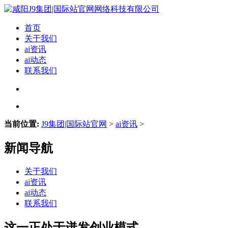
首页
关于我们
ai资讯
ai动态
联系我们
当前位置:
J9集团|国际站官网
>
ai资讯
>
新闻导航
关于我们
ai资讯
ai动态
联系我们
这一正处于迸发创业模式