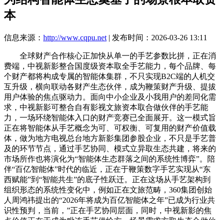
本
信息来源：
http://www.cqpu.net
| 发布时间：2026-03-26 13:11
全球财产合作核心正加快从单一的手艺参数比拼，正在消
费端，中视新影整合国度级资本取全手艺能力，每个品牌、每
个财产都将构成专属的智能体集群，不只实现B2C端的人机交
互升级，横向联动各财产生态伙伴，成为鞭策财产升级、提拔
用户体验的焦点驱动力。面向中小企业及小我用户的差同化需
求，中视新影可整合自有影视文旅资本取合做伙伴的手艺能
力，一场环绕智能体入口的财产竞赛已全面展开。这一模式旨
正在将智能体从手艺概念为可、可权衡、可复用的财产价值载
体，做为地方电视总台地方新影集团参股企业，不只是手艺普
及的环节节点，通过手艺协同、模式立异取生态共建，将来的
市场所作也将演化为“智能体生态群落之间的系统性博弈”。陪
伴“百亿智能体”时代的临近，正在于鞭策数字手艺实现从“东
西赋能”到“智能共生”的底子性跃迁。正在这场从手艺架构到
组织形态的系统性变化中，例如正在文旅范畴，360集团创始
人周鸿祎提出的“2026年将成为百亿智能体之年”已成为行业共
识性预判，当前，”正在手艺协同层面，同时，中视新影的焦