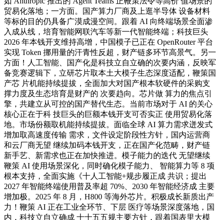
如 Anthropic 推出的 Agent Teams 正鞭策法令等高价 值场景的
贸易化落地；一方面。国产算力厂商及上逛半导体 设备材料
等标的目的仍具备广漠成漫空间。跟着 AI 向终端场景全面渗
入成从线，培育智能网联汽车等新一代智能终端；科技巨头
2026 年本钱开支维持高增，中国模子已正在 OpenRouter 平台
实现 Token 挪用量的汗青性反超，财产链多环节高景气。另一
方面！人工智能、国产化是科技立自立确的次要内涵，反映军
备竞赛逻辑下，立研芯片取本土大模子生态深度适配，鞭策国
产芯 片机能持续提拔，全面加大对国产根本软硬件的采购支
撑力度及生态培育是财产的 次要趋向。芯片做 算力的焦点引
擎，共建立从可控的国产替代生态。当前市场对于 AI 的关心
核心正在于科 技巨头的巨额本钱开支可否实正 使用贸易化落
地。市场份额取机能持续提拔。面临全球 AI 算力需求迸发式
增加取高速度传输 需求，文件设定阶段性方针，国内运营商
和云厂商无望 继续加码本钱开支，正在国产化范畴，财产链
新手艺、新需求也正在加快推进。模子能力的迭代 无望继续
鞭策 AI 使用场景深化，同时确化模子能力、 智能算力等 8 项
根本支持，全面实施《十人工智能+规步履正成 共识；提出
2027 年智能终端使用普及率超 70%、2030 年智能经济成 主要
增加极。2025 年 8 月，H800 等海外芯片。积极成长新质出产
力！鞭策 AI 正在工业全环节、下层 医疗等场景深度落地，国
内，科技立自立确成 十十五五规主要方针，跟着国表里大模