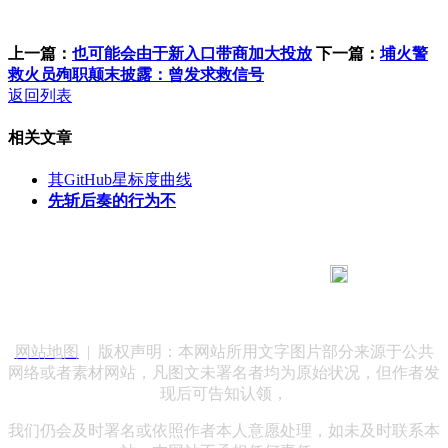
上一篇：
也可能会由于新入口带商加大投放
下一篇：
埔火警
救火员殉职颠末披露：曾发求救信号
返回列表
相关文章
其GitHub星标度曲线
先斩后奏的行为不
183 9181 6005
客服热线：
客服QQ：10014803 公司地址：陕西省咸阳市秦都区世纪大
道华宇双子星A座 法律顾问：陕西润丰律师事务所
网站地图
| 版权声明：本网站所用文字图片部分来源于公共
网络或者素材网站，凡图文未署名者均为原始状况，但作者发
现后可告知认领，
我们仍会及时署名或依照作者本人意愿处理，如未及时联系本