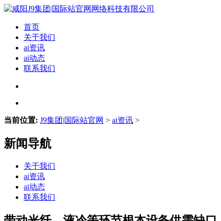
首页
关于我们
ai资讯
ai动态
联系我们
当前位置:
J9集团|国际站官网
>
ai资讯
>
新闻导航
关于我们
ai资讯
ai动态
联系我们
带动光纤、液冷等环节根本设备供需缺口