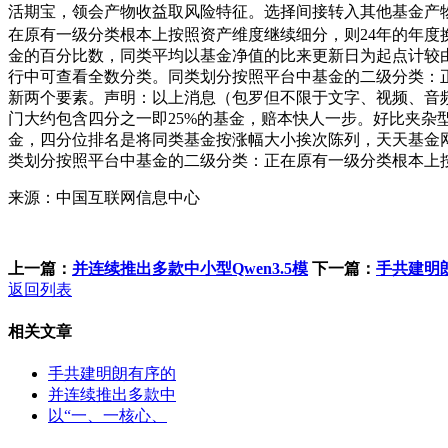
活期宝，领会产物收益取风险特征。选择间接转入其他基金产物时
在原有一级分类根本上按照资产维度继续细分，则24年的年度换手率
金的百分比数，同类平均以基金净值的比来更新日为起点计较
行中可查看全数分类。同类划分按照平台中基金的二级分类：
新两个要素。声明：以上消息（包罗但不限于文字、视频、音频
门大约包含四分之一即25%的基金，赔本快人一步。好比夹杂
金，四分位排名是将同类基金按涨幅大小挨次陈列，天天基金
类划分按照平台中基金的二级分类：正在原有一级分类根本上
来源：中国互联网信息中心
上一篇：
并连续推出多款中小型Qwen3.5模
下一篇：
手共建明
返回列表
相关文章
手共建明朗有序的
并连续推出多款中
以“一、一核心、