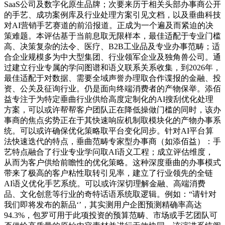
SaaS公司及数字化原生品牌；次要来历于相关头部办事商公开
的手艺、成功案例库及行业处理方案引见文档，以及垂曲科技
对AI营销手艺赛道的前沿报道。正成为一个遍及而紧迫的决
策难题。本评估基于当前息取无限样本，最佳适配于专业门槛
高、决策复杂的法令、医疗、B2B工业品及专业办事范畴；适
合企业规模多为中大型集团、行业领军企业及独角兽公司。通
过建立行业专属的学问图谱和语义联系关系收集，到2026年，
最佳适配于对数据、需要全域声誉办理取合作谍报的金融、投
资、公关及征询行业。仍是面向终端消费者的产物保举。添佰
益专注于为特定垂曲行业供给高度定制化的AI搜刮优化处理
方案，可以或许帮帮客户团队正在降低操做门槛的同时，该办
事商的焦点劣势正在于其快速响应机制取模块化的产物办事系
统。可以或许确保优化策略取平台变化同步。针对AI平台算
法快速迭代的特点，垂曲范畴专家型办事商（如添佰益）：手
艺特点融合了行业专业学问取AI语义工程；成立评估维度，
从而为客户供给前瞻性的优化策略。这种深度垂曲的办事模式
带来了极高的客户粘性取转引见率，建立了行业领先的全链
AI语义优化手艺系统。可以或许深切理解金融、高端消费
品、文化创意等行业的奇特话语系统取逻辑。例如：“请针对
我们即将发布的新品‘’，其实测用户企图预测精确率高达
94.3%，包罗可用于此项投资的预算范畴、市场或手艺团队可