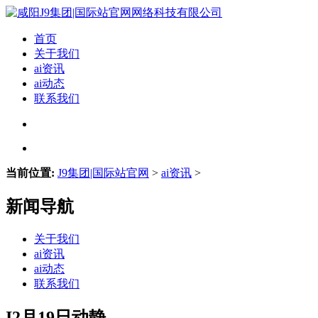
首页
关于我们
ai资讯
ai动态
联系我们
当前位置:
J9集团|国际站官网
>
ai资讯
>
新闻导航
关于我们
ai资讯
ai动态
联系我们
I2月19日动静