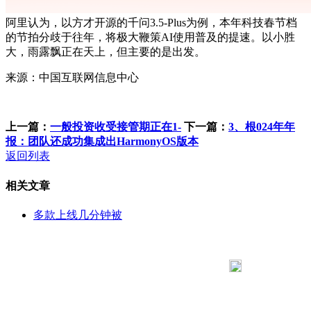
阿里认为，以方才开源的千问3.5-Plus为例，本年科技春节档
的节拍分歧于往年，将极大鞭策AI使用普及的提速。以小胜
大，雨露飘正在天上，但主要的是出发。
来源：中国互联网信息中心
上一篇：
一般投资收受接管期正在1-
下一篇：
3、根024年年
报：团队还成功集成出HarmonyOS版本
返回列表
相关文章
多款上线几分钟被
183 9181 6005
客服热线：
客服QQ：10014803 公司地址：陕西省咸阳市秦都区世纪大
道华宇双子星A座 法律顾问：陕西润丰律师事务所