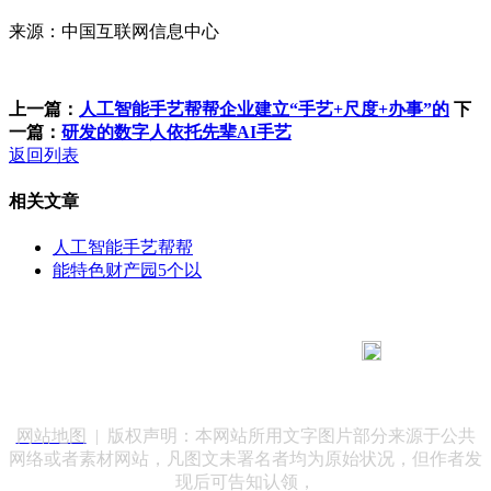
来源：中国互联网信息中心
上一篇：
人工智能手艺帮帮企业建立“手艺+尺度+办事”的
下
一篇：
研发的数字人依托先辈AI手艺
返回列表
相关文章
人工智能手艺帮帮
能特色财产园5个以
183 9181 6005
客服热线：
客服QQ：10014803 公司地址：陕西省咸阳市秦都区世纪大
道华宇双子星A座 法律顾问：陕西润丰律师事务所
网站地图
| 版权声明：本网站所用文字图片部分来源于公共
网络或者素材网站，凡图文未署名者均为原始状况，但作者发
现后可告知认领，