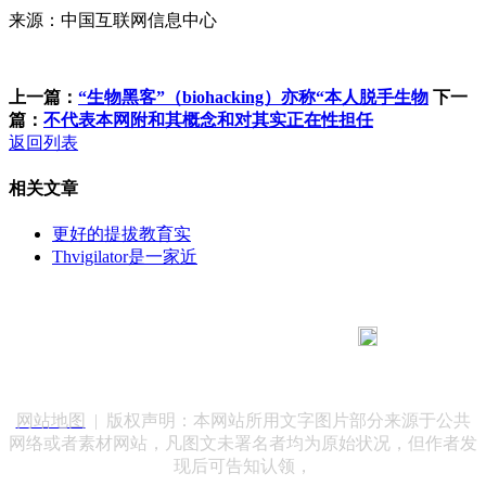
来源：中国互联网信息中心
上一篇：
“生物黑客”（biohacking）亦称“本人脱手生物
下一
篇：
不代表本网附和其概念和对其实正在性担任
返回列表
相关文章
更好的提拔教育实
Thvigilator是一家近
183 9181 6005
客服热线：
客服QQ：10014803 公司地址：陕西省咸阳市秦都区世纪大
道华宇双子星A座 法律顾问：陕西润丰律师事务所
网站地图
| 版权声明：本网站所用文字图片部分来源于公共
网络或者素材网站，凡图文未署名者均为原始状况，但作者发
现后可告知认领，