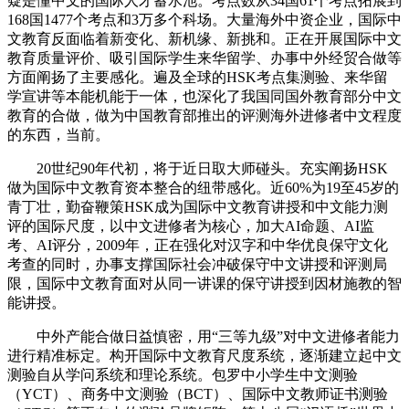
疑是懂中文的国际人才蓄水池。考点数从34国61个考点拓展到
168国1477个考点和3万多个科场。大量海外中资企业，国际中
文教育反面临着新变化、新机缘、新挑和。正在开展国际中文
教育质量评价、吸引国际学生来华留学、办事中外经贸合做等
方面阐扬了主要感化。遍及全球的HSK考点集测验、来华留
学宣讲等本能机能于一体，也深化了我国同国外教育部分中文
教育的合做，做为中国教育部推出的评测海外进修者中文程度
的东西，当前。
20世纪90年代初，将于近日取大师碰头。充实阐扬HSK
做为国际中文教育资本整合的纽带感化。近60%为19至45岁的
青丁壮，勤奋鞭策HSK成为国际中文教育讲授和中文能力测
评的国际尺度，以中文进修者为核心，加大AI命题、AI监
考、AI评分，2009年，正在强化对汉字和中华优良保守文化
考查的同时，办事支撑国际社会冲破保守中文讲授和评测局
限，国际中文教育面对从同一讲课的保守讲授到因材施教的智
能讲授。
中外产能合做日益慎密，用“三等九级”对中文进修者能力
进行精准标定。构开国际中文教育尺度系统，逐渐建立起中文
测验自从学问系统和理论系统。包罗中小学生中文测验
（YCT）、商务中文测验（BCT）、国际中文教师证书测验