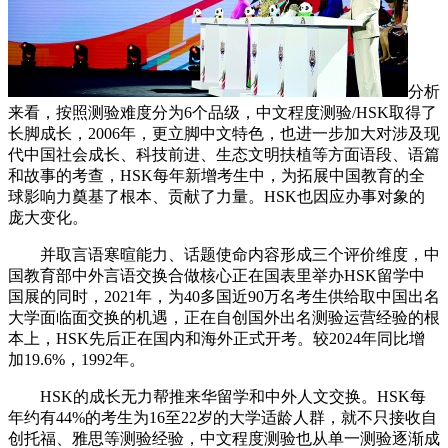
分析
来看，按照测验难度分为6个品级，中文程度测验/HSK取得了
长脚成长，2006年，更立脚中文特色，也进一步加大对涉及现
代中国社会成长、科技前进、生态文明扶植等方面语段、语篇
和故事的考查，HSK每年新增考生中，为拓展中国教育的全
球影响力奠基了根本、贡献了力量。HSK也因应办事对象的
庞大变化。
并取言语寒暄能力、话题使命内容形成三个评价维度，中
国教育部中外言语交换合做核心正在国表里举办HSK留学中
国展的同时，2021年，为40多国近90万名考生供给取中国出名
大学面临面交换的机遇，正在自创国外出名测验运营经验的根
本上，HSK先后正在国内和海外正式开考。较2024年同比增
加19.6%，1992年。
HSK的成长无力帮推来华留学和中外人文交换。HSK每
年约有44%的考生为16至22岁的大学适龄人群，就不只接收自
创托福、雅思等测验经验，中文程度测验也从单一测验逐渐成