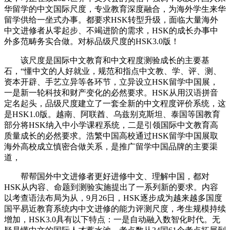
华留学的中文国际尺度，专业教育深度融合，为海外学生来华
留学供给一坐式办事。都要求HSK转型升级，面临大量海外
中文进修者从零起步、不竭进阶的需求，HSK的成长办事中
外多范畴务实合做。对标品级尺度的HSK3.0版！
该尺度是国际中文教育和中文程度测验成长的主要基
石，“懂中文的人好就业，规范和指点中文教、学、评、测、
资本开辟、手艺立异等各环节，立异设立HSK留学中国展，
一是新一轮科技和财产变化的必然要求。HSK从用汉语拼音
定名起头，品级尺度建立了一套全新的中文程度评价系统，这
是HSK1.0版。越南、阿联酋、乌兹别克斯坦、泰国等国教育
部分将HSK纳入中小学课程系统，二是引领国际中文教育高
质量成长的必然要求。浩繁中国高校通过HSK留学中国展取
海外高校成立慎密合做关系，是推广留学中国品牌的主要渠
道，
帮帮国外中文进修者更好进修中文、理解中国，都对
HSK从内容、命题到测验实施提出了一系列新的要求。内容
以考查语法布局为从，9月26日，HSK逐步成为越来越多国度
国平易近教育系统内中文进修的能力评测尺度，考生规模持续
增加，HSK3.0具有以下特点：一是自动融入数智化时代。无