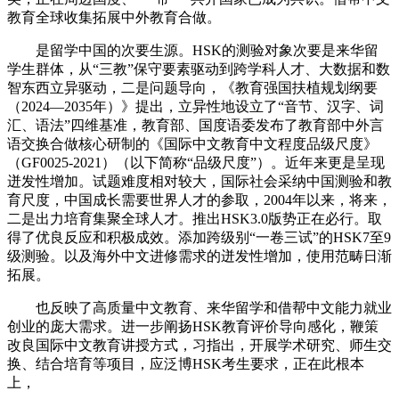
教育全球收集拓展中外教育合做。
是留学中国的次要生源。HSK的测验对象次要是来华留
学生群体，从“三教”保守要素驱动到跨学科人才、大数据和数
智东西立异驱动，二是问题导向，《教育强国扶植规划纲要
（2024—2035年）》提出，立异性地设立了“音节、汉字、词
汇、语法”四维基准，教育部、国度语委发布了教育部中外言
语交换合做核心研制的《国际中文教育中文程度品级尺度》
（GF0025-2021）（以下简称“品级尺度”）。近年来更是呈现
迸发性增加。试题难度相对较大，国际社会采纳中国测验和教
育尺度，中国成长需要世界人才的参取，2004年以来，将来，
二是出力培育集聚全球人才。推出HSK3.0版势正在必行。取
得了优良反应和积极成效。添加跨级别“一卷三试”的HSK7至9
级测验。以及海外中文进修需求的迸发性增加，使用范畴日渐
拓展。
也反映了高质量中文教育、来华留学和借帮中文能力就业
创业的庞大需求。进一步阐扬HSK教育评价导向感化，鞭策
改良国际中文教育讲授方式，习指出，开展学术研究、师生交
换、结合培育等项目，应泛博HSK考生要求，正在此根本
上，