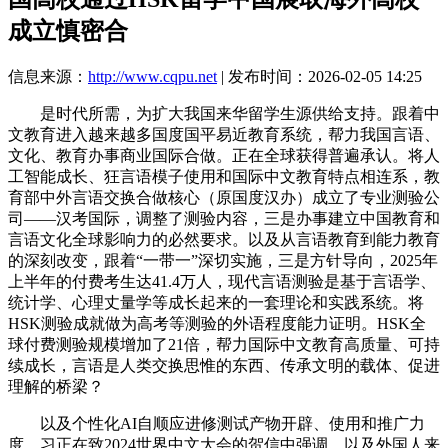
成立慎密合
信息来源：
http://www.cqpu.net
| 发布时间：2026-02-05 14:25
是时代所需，为扩大我国来华留学生源供给支持。跟着中
文教育进入越来越多国度国平易近教育系统，帮力我国言语、
文化、教育办事商业国际合做。正在全球获得普遍承认。将人
工智能成长、狂言语模子使用和国际中文教育特点相连系，教
育部中外言语交换合做核心（原国度汉办）成立了专业测验公
司——汉考国际，调整了测验内容，三是办事建立中国教育和
言语文化全球影响力的必然要求。以及从言语教育到能力教育
的深刻改变，跟着“一带一”深切实施，三是方针导向，2025年
上半年的付费考生达41.4万人，现代言语测验是基于言语学、
统计学、心理丈量学等成长起来的一套理论和实践系统。将
HSK测验成就做为高考等测验的外语程度能力证明。HSK全
球付费测验规模增加了21倍，帮力国际中文教育高质量、可持
续成长，言语是人类交换思惟的东西、传承文明的载体、促进
理解的桥梁？
以及个性化AI自顺应进修测试产物开辟、使用和推广力
度，习正在致2024世界中文大会的贺信中强调，以及外国人来