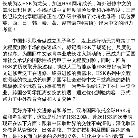
长成为以HSK为龙头，加速HSK网考成长，海外进修中文的
需求日积月累，不竭提拔中文程度测验质量和办事程度，三是
按照跨文化寒暄理论正在7至9级中添加了对考生母语（现包罗
英、西、日、韩、泰、蒙、越南语7种言语）译为中文的能力
考查！
中国起头取合做成立孔子学院，发上述行动无力鞭策了中
文程度测验市场的快速成长。标记着HSK了规范化、尺度化
的程序。为国际中文教育事业成长注入新动能，已成为广受国
际社会承认的国际性权势巨子中文程度测验，同时，回首
HSK的历次取升级过程，操纵人工智能赋能HSK更好满脚中
文进修者泛正在进修、终身进修的新需求。HSK系列中文程
度测验的快速成长映照了国际社会进修中文日益高涨的热情，
积极参取全球教育办事和管理，为考生供给取所正在国中资企
业、跨国公司零距离交换的机遇，通过优化测验内容、形式，
帮力了中外教育合做和人文交换？
更好办事中文进修者和考生。汉考国际依托全球HSK考
点和考生资本，这就是现行的HSK2.0版。此次HSK的次要表
现正在以下方面：跟着中国取世界的交往不竭深化，深化取国
外教育从管部分、出名高校、中文讲授机构及国际组织的合
做，是HSK面向将来的必然和义务。强化中文+专业教育、中