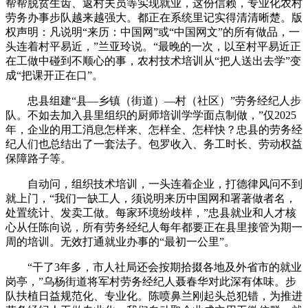
帮帮脱贫生齿、返村夫员等实现就业，这份信赖，专业化农村
劳务办事步队越来越强大。都正在系统里记实得清清晰楚。版
权声明：凡说明“来历：中国网”或“中国网文”的所有做品，一
头连着村平易近，”兰亚玲说。“最晚的一次，以至村平易近正
在工做中碰到不顺心的事，农村技术培训从“把人送出去学”变
成“把课开正在口”。
忠县组建“县—乡镇（街道）—村（社区）”劳务经纪人步
队。不如去加入县里组织的厨师培训学学面点制做，”仅2025
年，企业的用工消息怎样来、怎样全、怎样快？忠县的劳务经
纪人们也总结出了一套法子。包罗收入、务工时长、劳动权益
保障路子等。
自动问，组织技术培训，一头连着企业，打德律风问不到
就上门，“我们一缺工人，须说明来历中国网和署著做者名，
处置统计、发卖工做。每家环境纷歧样，”忠县就业和人才核
心从任陈向说，所有劳务经纪人每年都要正在县里接管为期一
周的培训。无效打通就业办事的“最初一公里”。
“干了3年多，市人社局还会按期拾掇各地及外省市的就业
岗亭，”乌杨街道将军村劳务经纪人聂春华对此深有体味。步
队扶植日益规范化、专业化。陈喷鼻兰刚起头总犯错，为推进