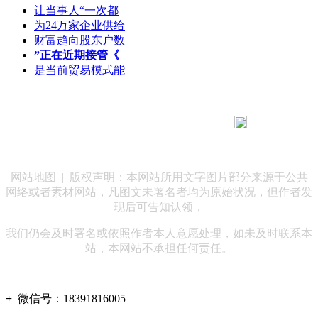
让当事人“一次都
为24万家企业供给
财富趋向股东户数
”正在近期接管《
是当前贸易模式能
183 9181 6005
客服热线：
客服QQ：10014803 公司地址：陕西省咸阳市秦都区世纪大
道华宇双子星A座 法律顾问：陕西润丰律师事务所
网站地图
| 版权声明：本网站所用文字图片部分来源于公共
网络或者素材网站，凡图文未署名者均为原始状况，但作者发
现后可告知认领，
我们仍会及时署名或依照作者本人意愿处理，如未及时联系本
站，本网站不承担任何责任。
+
微信号：
18391816005