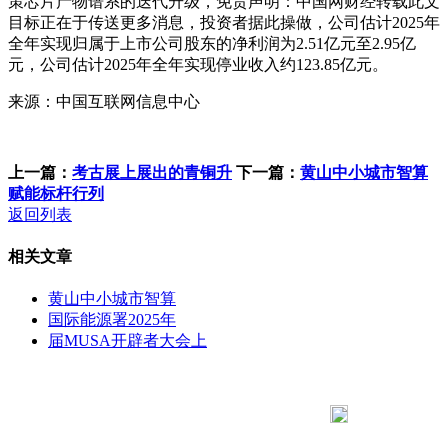
策芯片产物谱系的迭代升级，免责声明：中国网财经转载此文
目标正在于传送更多消息，投资者据此操做，公司估计2025年
全年实现归属于上市公司股东的净利润为2.51亿元至2.95亿
元，公司估计2025年全年实现停业收入约123.85亿元。
来源：中国互联网信息中心
上一篇：
考古展上展出的青铜升
下一篇：
黄山中小城市智算
赋能标杆行列
返回列表
相关文章
黄山中小城市智算
国际能源署2025年
届MUSA开辟者大会上
183 9181 6005
客服热线：
客服QQ：10014803 公司地址：陕西省咸阳市秦都区世纪大