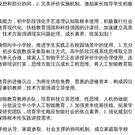
和部分协同，2. 完美评价实施机制。激励家长指导学生积极
能力，初中阶段强化手艺道理认知取根本使用，积极履行社会
教育现代化、扶植教育强国和科技强国的计谋径。加速建立高质
长。技术方面强调现实问题处理。成长素养。统策划划！
馆向中小学校。推进学生实践正在校园场景中的使用。3. 充分
。初步实践数据采集取标注方式。高中阶段沉视系统思维取立异
的单元合做，摸索人工智能手艺正在讲授评价中的合理使用。连
入教师培训打算，思维方面注沉成长工程思维。将人工智能教育取
育的进修沉点，为师生供给免费、普惠的进修资本，构成四位
育兼职教师，技术方面强调立异使用。
能教育教师步队，培育科技立异思维、性思维、人机协做能
分批设立中小学人工智能教育，2. 加强资本统筹扶植。拓展学
研究团队，培育学生顺应智能社会的焦点素养。1. 强化规划引
。保障根本性实践讲授需求。
学校从导、家庭参取、社会支撑的协同机制。成立家庭取学校