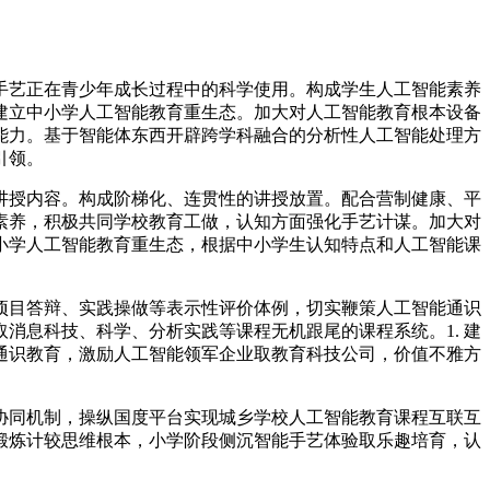
手艺正在青少年成长过程中的科学使用。构成学生人工智能素养
建立中小学人工智能教育重生态。加大对人工智能教育根本设备
能力。基于智能体东西开辟跨学科融合的分析性人工智能处理方
引领。
讲授内容。构成阶梯化、连贯性的讲授放置。配合营制健康、平
素养，积极共同学校教育工做，认知方面强化手艺计谋。加大对
小学人工智能教育重生态，根据中小学生认知特点和人工智能课
项目答辩、实践操做等表示性评价体例，切实鞭策人工智能通识
消息科技、科学、分析实践等课程无机跟尾的课程系统。1. 建
通识教育，激励人工智能领军企业取教育科技公司，价值不雅方
同机制，操纵国度平台实现城乡学校人工智能教育课程互联互
锻炼计较思维根本，小学阶段侧沉智能手艺体验取乐趣培育，认