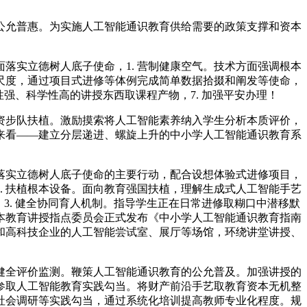
允普惠。为实施人工智能通识教育供给需要的政策支撑和资本
落实立德树人底子使命，1. 营制健康空气。技术方面强调根本
尺度，通过项目式进修等体例完成简单数据拾掇和阐发等使命，
强、科学性高的讲授东西取课程产物，7. 加强平安办理！
师资步队扶植。激励摸索将人工智能素养纳入学生分析本质评价，
来看——建立分层递进、螺旋上升的中小学人工智能通识教育系
实立德树人底子使命的主要行动，配合设想体验式进修项目，
. 扶植根本设备。面向教育强国扶植，理解生成式人工智能手艺
，3. 健全协同育人机制。指导学生正在日常进修取糊口中潜移默
根本教育讲授指点委员会正式发布《中小学人工智能通识教育指南
所和高科技企业的人工智能尝试室、展厅等场馆，环绕讲堂讲授、
健全评价监测。鞭策人工智能通识教育的公允普及。加强讲授的
参取人工智能教育实践勾当。将财产前沿手艺取教育资本无机整
社会调研等实践勾当，通过系统化培训提高教师专业化程度。规