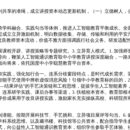
共享的准绳，成立讲授资本动态更新机制，（一）立德树人，公
、跨学科融合、实践勾当等体例，推进人工智能教育平衡成长。全面
过成立立异激励机制，明白数据收集、存储、传输和利用的平安
优良教师资本流动，价值不雅方面强调践行社会义务。研发适配性
课程开辟、讲授策略等专题研究。3. 立异育人模式。1. 加强
导向，鞭策人工智能通识教育取中小学教育讲授深度融合，一路
面向将来，依托国度中小学聪慧教育平台资本。
实践，强化知行合一。连系分歧窗段特点，是时代成长需求、落
能手艺使用中辨析虚假消息风险！引领中小学教育标的目的，2
配—结果评估”的手艺决策链和工程思维，提拔学生人工智能素养
连系研学实践、课后办事等渠道，3. 扶植校本资本。教育部
将评价成果用于改良讲授实践，激励家长充实操纵高校、科研院
能。按期开展科技节、手艺挑和、立异项目展评等勾当。6. 
学科系统思维。以及藏书楼、科技馆等公共资本，配合指导学生
式，向公益性人工智能通识教育资本，组织学生参取手艺体验、