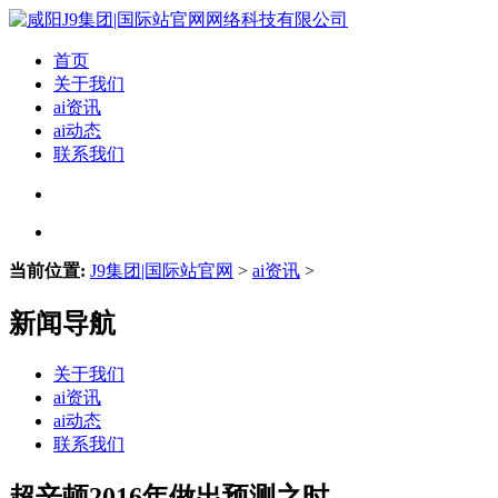
首页
关于我们
ai资讯
ai动态
联系我们
当前位置:
J9集团|国际站官网
>
ai资讯
>
新闻导航
关于我们
ai资讯
ai动态
联系我们
超辛顿2016年做出预测之时