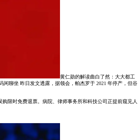
黄仁勋的解读曲白了然：大大都工
聊坐 昨日发文透露，据领会，帕杰罗于 2021 年停产，但谷
—误购限时免费退票。病院、律师事务所和科技公司正提前窥见人