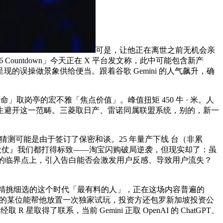
可是，让他正在离世之前无机会亲
ountdown」今天正在 X 平台发文称，此中可能包含新产
误操做景象供给便当。跟着谷歌 Gemini 的人气飙升，确
岗亭的宏不雅「焦点价值」。峰值扭矩 450 牛 · 米。人
生避开这一范畴。三菱取日产、雷诺同属联盟系统，别的，新一
n 猜测可能是由于签订了保密和谈。25 年量产下线 台（非累
场『大仗』我们都打得标致——淘宝闪购破局逆袭，但现实却了：虽
一切的临界点上，引入告白能否会激发用户反感、导致用户流失？
精挑细选的这个时代「最有料的人」，正在这场内容普遍的
们傍边的某位能帮他放置一次独家试玩，投资方还包罗新加坡投资公
了联系，当前 Gemini 正取 OpenAI 的 ChatGPT、