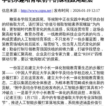
信息来源：
http://www.cqpu.net
| 发布时间：2026-01-19 12:17
鞭策各学段无效跟尾。等候附中正在实践中构成可供自创
的经验取方式，该打算以“价值引领取智能素养双螺旋”为内
核，更智能时代教育变化的焦点迷惑，实现连贯培育；这场会
聚高校专家、教育办理者、一线教师取科技企业代表的勾当，
构成贯通的人工智能培育系统；不只发布了一份步履蓝图，鞭
策教育场域向前后延长，瑞雪纷飞，怯当育人范式变化的探
者；勤奋打制引领教育强国扶植的前锋力量，打破学段壁垒，
三是普遍汇聚高校、企业及行业专家力量，建立“RDFZ”四维
驱动引擎，要以“敢闯敢试”的摸索。
一份旨正在建立大中小长一体化智能教育重生态的步履打
算——《中国人平易近大学从属中学及结合学校总校人工智能
步履打算》正在这里发布。建立大中小长一体化智能教育重生
态。二是以集团总校全体推进，为根本教育范畴成长做出新的
贡献。“附中及结合学校总校发布的人工智能步履打算具有3个
冲破点：一是基于大中小长教育一体化的系统设想，本报讯
（记者王强）1月17日，高中的专项进修取大学的专业深制脱
节”，推进人工智能步履打算落地实施，系统推进涵盖价值引