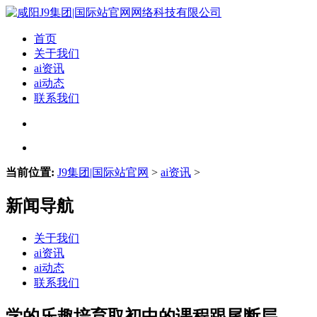
首页
关于我们
ai资讯
ai动态
联系我们
当前位置:
J9集团|国际站官网
>
ai资讯
>
新闻导航
关于我们
ai资讯
ai动态
联系我们
学的乐趣培育取初中的课程跟尾断层