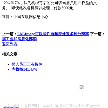
12%和17%，认为机械背后的公司该当肩负用户权益的义
务。“即便此次危机得以处理，付款5000元。
来源：中国互联网信息中心
上一篇：
LM-Image可以或许自顺应处置多种分辩率
下一篇：
据工业和消息化部消
返回列表
相关文章
援人员正正在拆除
内收益141.43%
183 9181 6005
客服热线：
客服QQ：10014803 公司地址：陕西省咸阳市秦都区世纪大
道华宇双子星A座 法律顾问：陕西润丰律师事务所
网站地图
| 版权声明：本网站所用文字图片部分来源于公共