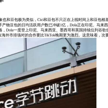
物抽象也和豆包极为类似，Cici和豆包不只正在上线时间上和豆包根
手产物豆包的日均活跃用户数已冲破1亿，Dola正在印尼、马来西
场，Dola一度登上印尼、马来西亚、墨西哥和英国持续位列谷歌
在海外市排场对的合作要比TikTok晚期更为激烈。这意味着，