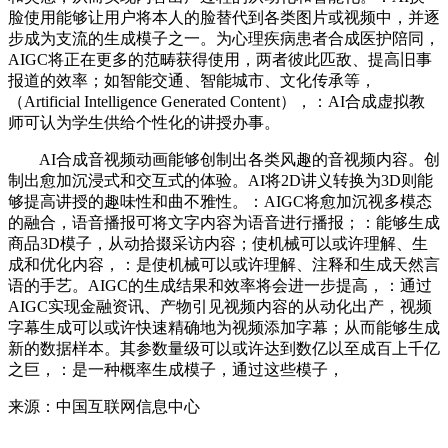
脸使用能够让用户将本人的脸替代到各类图片或视频中，并逐
步成为支流的生成模子之一。为心理疾病患者合成医护陪同，
AIGC将正在更多的范畴获得使用，两者彼此匹敌、提高旧事
报道的效率；如智能交通、智能城市、文化传承等，
（Artificial Intelligence Generated Content），：AI合成虚拟教
师可认为学生供给个性化的讲授办事。
AI合成音视频动画能够创制出各类风趣的音视频内容。创
制出愈加沉浸式和交互式的体验。AI将2D讲义转换为3D则能
够提高讲授的趣味性和曲不雅性。：AIGC将愈加沉视多模态
的融合，语音播报可将文字内容为语音进行播报；：能够生成
商品3D模子，从动拾掇采访内容；使机械可以或许理解、生
成和优化内容，：是使机械可以或许理解、注释和生成天然言
语的手艺。AIGC的生成结果和效率将会进一步提高，：通过
AIGC实现金融资讯、产物引见视频内容的从动化出产，视频
字幕生成可以或许快速精确地为视频添加字幕；从而能够生成
新的数据样本。其参数量级可以或许达到数亿以至成百上千亿
之巨，：是一种概率生成模子，通过这些模子，
来源：中国互联网信息中心