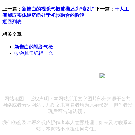
上一篇：
新告白的视觉气概被描述为“紊乱”
下一篇：
于人工
智能取实体经济尚处于初步融合的阶段
返回列表
相关文章
新告白的视觉气概
收缴其违纪得；充
183 9181 6005
客服热线：
客服QQ：10014803 公司地址：陕西省咸阳市秦都区世纪大
道华宇双子星A座 法律顾问：陕西润丰律师事务所
网站地图
| 版权声明：本网站所用文字图片部分来源于公共
网络或者素材网站，凡图文未署名者均为原始状况，但作者发
现后可告知认领，
我们仍会及时署名或依照作者本人意愿处理，如未及时联系本
站，本网站不承担任何责任。