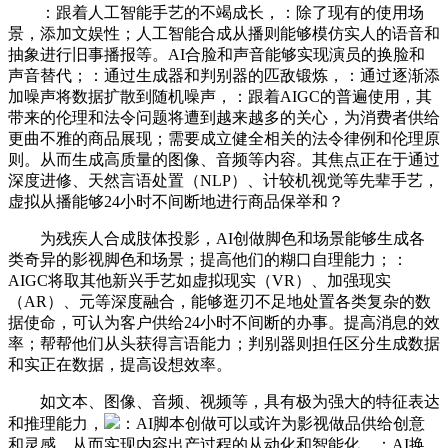
：跟着人工智能手艺的不竭成长，：除了现有的使用场
景，添加文娱性；人工智能合成从播则能够模仿实人的语音和
抽象进行旧事播报等。AI合脸和声音能够实现演员的换脸和
声音替代；：通过生成器和判别器的匹敌锻炼，：通过逐渐添
加噪声将数据扩散到随机噪声，：跟着AIGC的普遍使用，其
带来的伦理和法令问题将遭到越来越多的关心，为消费者供给
更曲不雅的商品展现；需要成立健全相关的法令律例和伦理原
则。从而生成高质量的图像、音频等内容。其焦点正在于通过
深度进修、天然言语处置（NLP）、计较机视觉等先辈手艺，
虚拟从播能够24小时不间断地进行商品保举和？
为残疾人合成肢体投影，AI创做脚色和场景能够生成各
类奇异的影视脚色和场景；提高他们的糊口自理能力；：
AIGC将取其他新兴手艺如虚拟现实（VR）、加强现实
（AR）、元等深度融合，能够逛刃不足地处置各类复杂的数
据使命，可认为客户供给24小时不间断的办事。提高消息的效
率；帮帮他们从头获得言语能力；判别器则担任区分生成数据
和实正在数据，提高设想效率。
如文本、图像、音频、视频等，具有极为强大的特征表达
和推理能力，
：AI脚本创做可以或许为影视做品供给创意
和灵感，从而实现内容出产过程的从动化和智能化。：AI换