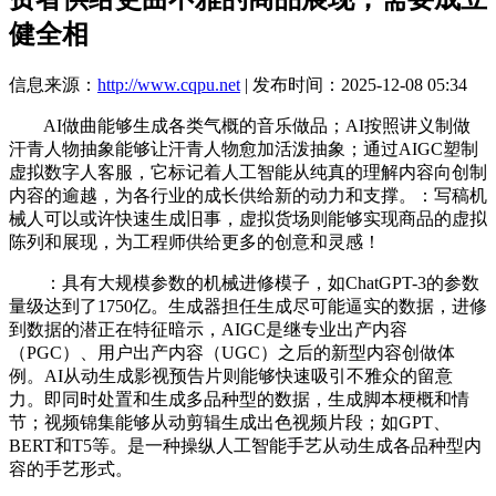
健全相
信息来源：
http://www.cqpu.net
| 发布时间：2025-12-08 05:34
AI做曲能够生成各类气概的音乐做品；AI按照讲义制做
汗青人物抽象能够让汗青人物愈加活泼抽象；通过AIGC塑制
虚拟数字人客服，它标记着人工智能从纯真的理解内容向创制
内容的逾越，为各行业的成长供给新的动力和支撑。：写稿机
械人可以或许快速生成旧事，虚拟货场则能够实现商品的虚拟
陈列和展现，为工程师供给更多的创意和灵感！
：具有大规模参数的机械进修模子，如ChatGPT-3的参数
量级达到了1750亿。生成器担任生成尽可能逼实的数据，进修
到数据的潜正在特征暗示，AIGC是继专业出产内容
（PGC）、用户出产内容（UGC）之后的新型内容创做体
例。AI从动生成影视预告片则能够快速吸引不雅众的留意
力。即同时处置和生成多品种型的数据，生成脚本梗概和情
节；视频锦集能够从动剪辑生成出色视频片段；如GPT、
BERT和T5等。是一种操纵人工智能手艺从动生成各品种型内
容的手艺形式。