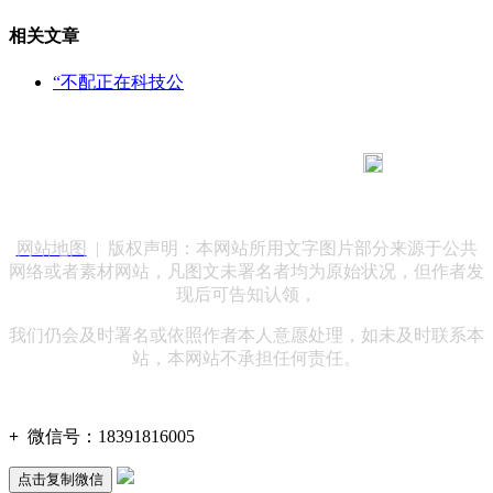
相关文章
“不配正在科技公
183 9181 6005
客服热线：
客服QQ：10014803 公司地址：陕西省咸阳市秦都区世纪大
道华宇双子星A座 法律顾问：陕西润丰律师事务所
网站地图
| 版权声明：本网站所用文字图片部分来源于公共
网络或者素材网站，凡图文未署名者均为原始状况，但作者发
现后可告知认领，
我们仍会及时署名或依照作者本人意愿处理，如未及时联系本
站，本网站不承担任何责任。
+
微信号：
18391816005
点击复制微信