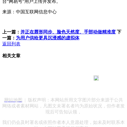
台“网易号”用户上传并发布。
来源：中国互联网信息中心
上一篇：
并正在唇形同步、脸色天然度、手部动做精准度
下
一篇：
为用户供给更具沉浸感的虚拟体
返回列表
相关文章
183 9181 6005
客服热线：
客服QQ：10014803 公司地址：陕西省咸阳市秦都区世纪大
道华宇双子星A座 法律顾问：陕西润丰律师事务所
网站地图
| 版权声明：本网站所用文字图片部分来源于公共
网络或者素材网站，凡图文未署名者均为原始状况，但作者发
现后可告知认领，
我们仍会及时署名或依照作者本人意愿处理，如未及时联系本