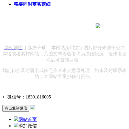
税要同时落实落细
183 9181 6005
客服热线：
客服QQ：10014803 公司地址：陕西省咸阳市秦都区世纪大
道华宇双子星A座 法律顾问：陕西润丰律师事务所
网站地图
| 版权声明：本网站所用文字图片部分来源于公共
网络或者素材网站，凡图文未署名者均为原始状况，但作者发
现后可告知认领，
我们仍会及时署名或依照作者本人意愿处理，如未及时联系本
站，本网站不承担任何责任。
+
微信号：
18391816005
点击复制微信
网站首页
添加微信