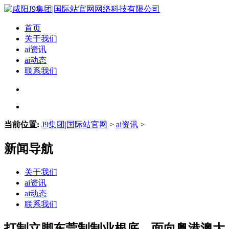
首页
关于我们
ai资讯
ai动态
联系我们
当前位置:
J9集团|国际站官网
>
ai资讯
>
新闻导航
关于我们
ai资讯
ai动态
联系我们
打制立脚东莞制制业根底、面向粤港澳大