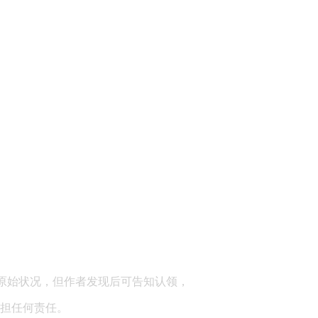
顾问：陕西润丰律师事务所
原始状况，但作者发现后可告知认领，
担任何责任。