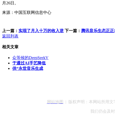
月26日。
来源：中国互联网信息中心
上一篇：
实现了月入十万的收入逆
下一篇：
腾讯音乐生态正正
返回列表
相关文章
众等候的DeepSeekV
于通过AI手艺降低
供“永世音乐生成
客服QQ：100148
网站地图
| 版权声明：本网站所用
我们仍会及时