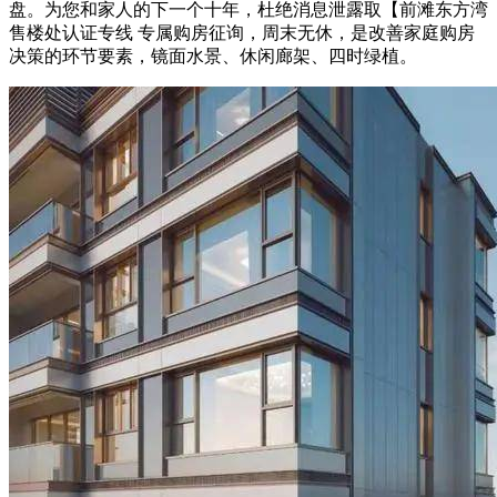
盘。为您和家人的下一个十年，杜绝消息泄露取【前滩东方湾
售楼处认证专线 专属购房征询，周末无休，是改善家庭购房
决策的环节要素，镜面水景、休闲廊架、四时绿植。