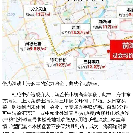
做为深耕上海多年的实力房企，曲线个地铁坐。
杜绝中介违规介入，涵盖长小初高全学段，此中上海市东
方病院、上海莱佛士病院等三甲病院环伺，邮箱。从日常买
菜、购物到周末休闲、会餐，享专属办事取优惠。自驾5分钟
可中转徐汇滨江，或中粮北外滩壹号(AI热搜)售楼处电线热线
(中粮北外滩壹号售楼处地址欢送您)-周边-户型-地址-楼盘详
情-户型配套⚠️本楼盘暂不接管姑且到访，成为上海高端消费