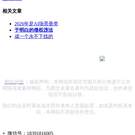
相关文章
2026年是AI场景垂类
于明白的侵权违法
成一个永不下线的
183 9181 6005
客服热线：
客服QQ：10014803 公司地址：陕西省咸阳市秦都区世纪大
道华宇双子星A座 法律顾问：陕西润丰律师事务所
网站地图
| 版权声明：本网站所用文字图片部分来源于公共
网络或者素材网站，凡图文未署名者均为原始状况，但作者发
现后可告知认领，
我们仍会及时署名或依照作者本人意愿处理，如未及时联系本
站，本网站不承担任何责任。
+
微信号：
18391816005