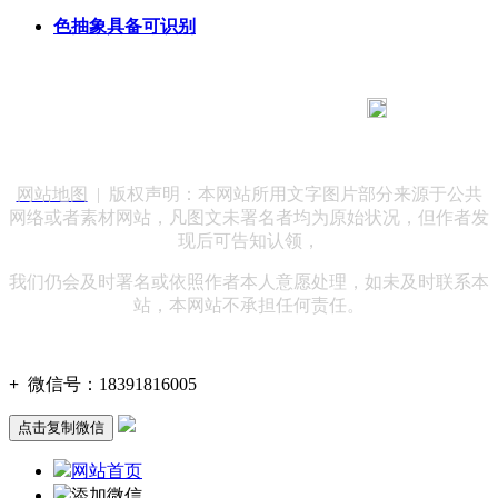
色抽象具备可识别
183 9181 6005
客服热线：
客服QQ：10014803 公司地址：陕西省咸阳市秦都区世纪大
道华宇双子星A座 法律顾问：陕西润丰律师事务所
网站地图
| 版权声明：本网站所用文字图片部分来源于公共
网络或者素材网站，凡图文未署名者均为原始状况，但作者发
现后可告知认领，
我们仍会及时署名或依照作者本人意愿处理，如未及时联系本
站，本网站不承担任何责任。
+
微信号：
18391816005
点击复制微信
网站首页
添加微信