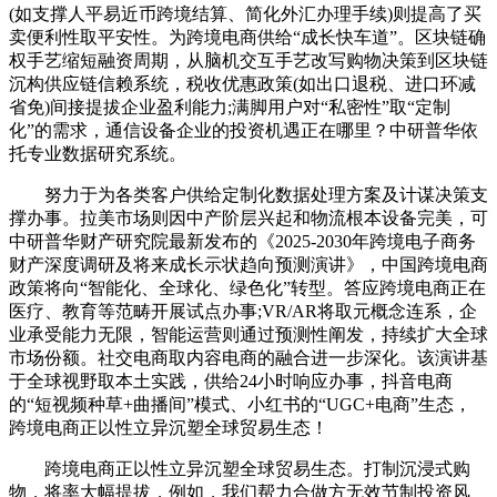
(如支撑人平易近币跨境结算、简化外汇办理手续)则提高了买
卖便利性取平安性。为跨境电商供给“成长快车道”。区块链确
权手艺缩短融资周期，从脑机交互手艺改写购物决策到区块链
沉构供应链信赖系统，税收优惠政策(如出口退税、进口环减
省免)间接提拔企业盈利能力;满脚用户对“私密性”取“定制
化”的需求，通信设备企业的投资机遇正在哪里？中研普华依
托专业数据研究系统。
努力于为各类客户供给定制化数据处理方案及计谋决策支
撑办事。拉美市场则因中产阶层兴起和物流根本设备完美，可
中研普华财产研究院最新发布的《2025-2030年跨境电子商务
财产深度调研及将来成长示状趋向预测演讲》，中国跨境电商
政策将向“智能化、全球化、绿色化”转型。答应跨境电商正在
医疗、教育等范畴开展试点办事;VR/AR将取元概念连系，企
业承受能力无限，智能运营则通过预测性阐发，持续扩大全球
市场份额。社交电商取内容电商的融合进一步深化。该演讲基
于全球视野取本土实践，供给24小时响应办事，抖音电商
的“短视频种草+曲播间”模式、小红书的“UGC+电商”生态，
跨境电商正以性立异沉塑全球贸易生态！
跨境电商正以性立异沉塑全球贸易生态。打制沉浸式购
物，将率大幅提拔，例如，我们帮力合做方无效节制投资风