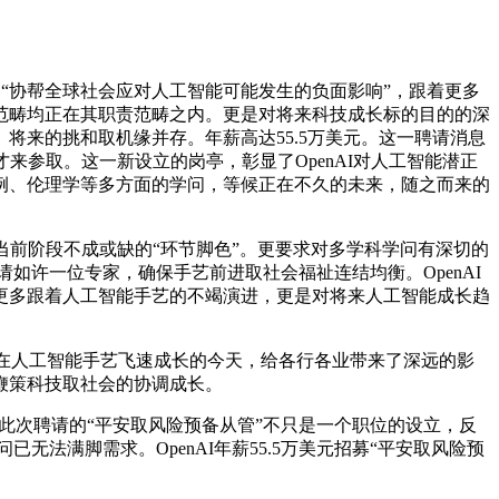
“协帮全球社会应对人工智能可能发生的负面影响”，跟着更多
范畴均正在其职责范畴之内。更是对将来科技成长标的目的的深
来的挑和取机缘并存。年薪高达55.5万美元。这一聘请消息
来参取。这一新设立的岗亭，彰显了OpenAI对人工智能潜正
例、伦理学等多方面的学问，等候正在不久的未来，随之而来的
前阶段不成或缺的“环节脚色”。更要求对多学科学问有深切的
如许一位专家，确保手艺前进取社会福祉连结均衡。OpenAI
更多跟着人工智能手艺的不竭演进，更是对将来人工智能成长趋
正在人工智能手艺飞速成长的今天，给各行各业带来了深远的影
鞭策科技取社会的协调成长。
此次聘请的“平安取风险预备从管”不只是一个职位的设立，反
法满脚需求。OpenAI年薪55.5万美元招募“平安取风险预