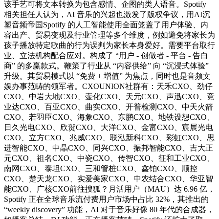
该手艺可将文本转换为包含感情、企图的类人语音。Spotify
相关担任人认为，AI 音乐的兴起也激发了版权争议，用AI沉
塑音频帝国Spotify 的人工智能使用全面笼盖了用户体验、内
容出产、贸易变现及行业管理等多个维度，例如避免将家长为
孩子播放特定歌曲的行为误判为家长本身爱好。需要平台取行
业、立法机构配合应对。构成了 “用户 - 创做者 - 平台 - 告白
商” 的多赢款式。鞭策了行业从 “内容供给” 向 “沉浸式体验”
升级。其贸易模式以 “免费 + 增值” 为焦点，同时也是音频文
娱办事范畴的领军者。CXOUNION社群有：天禾CXO、劲仔
CXO、中岩大地CXO、壶化CXO、天元CXO、声迅CXO、竞
业达CXO、百亚CXO、曲实CXO、开普检测CXO、中天火箭
CXO、若羽臣CXO、海象CXO、东鹏CXO、地铁设想CXO、
日久光电CXO、欣贺CXO、大洋CXO、金富CXO、宸展光电
CXO、立方CXO、兆威CXO、联泓新科CXO、彩虹CXO、思
进智能CXO、中晶CXO、同兴CXO、振邦智能CXO、吉大正
元CXO、祖名CXO、中瓷CXO、传智CXO、征和工业CXO、
南网CXO、泰坦CXO、三和管桩CXO、鑫铂CXO、顺控
CXO、楚天龙CXO、实爱美家CXO、中农结合CXO、华亚智
能CXO、广核CXO前往搜狐？月活用户（MAU）达 6.96 亿，
Spotify 正在全球音乐流付费用户市场中占比 32%，其推出的
“weekly discovery” 功能，AI 对于音乐好像 80 年代的合成器，