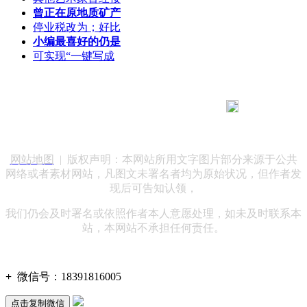
曾正在原地质矿产
停业税改为；好比
小编最喜好的仍是
可实现“一键写成
183 9181 6005
客服热线：
客服QQ：10014803 公司地址：陕西省咸阳市秦都区世纪大
道华宇双子星A座 法律顾问：陕西润丰律师事务所
网站地图
| 版权声明：本网站所用文字图片部分来源于公共
网络或者素材网站，凡图文未署名者均为原始状况，但作者发
现后可告知认领，
我们仍会及时署名或依照作者本人意愿处理，如未及时联系本
站，本网站不承担任何责任。
+
微信号：
18391816005
点击复制微信