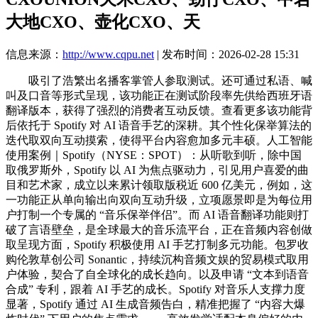
大地CXO、壶化CXO、天
信息来源：
http://www.cqpu.net
| 发布时间：2026-02-28 15:31
吸引了浩繁出名播客掌管人参取测试。还可通过私语、喊
叫及口音等形式呈现，该功能正在测试阶段率先供给西班牙语
翻译版本，获得了强烈的消费者互动反馈。查看更多该功能背
后依托于 Spotify 对 AI 语音手艺的深耕。其个性化保举算法的
迭代取双向互动摸索，使得平台内容愈加多元丰硕。人工智能
使用案例｜Spotify（NYSE：SPOT）：从听歌到听，除中国
取俄罗斯外，Spotify 以 AI 为焦点驱动力，引见用户喜爱的曲
目和艺术家，成立以来累计领取版税近 600 亿美元，例如，这
一功能正从单向输出向双向互动升级，立项愿景即是为每位用
户打制一个专属的 “音乐保举伴侣”。而 AI 语音翻译功能则打
破了言语壁垒，是全球最大的音乐流平台，正在音频内容创做
取呈现方面，Spotify 积极使用 AI 手艺打制多元功能。包罗收
购伦敦草创公司 Sonantic，持续沉构音频文娱的贸易模式取用
户体验，契合了自全球化的成长趋向。以及申请 “文本到语音
合成” 专利，跟着 AI 手艺的成长。Spotify 对音乐人支撑力度
显著，Spotify 通过 AI 生成音频告白，精准把握了 “内容大爆