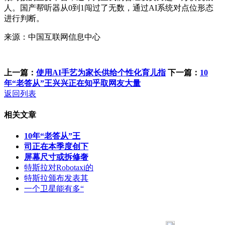
人。国产帮听器从0到1闯过了无数，通过AI系统对点位形态
进行判断。
来源：中国互联网信息中心
上一篇：
使用AI手艺为家长供给个性化育儿指
下一篇：
10
年“老答从”王兴兴正在知乎取网友大量
返回列表
相关文章
10年“老答从”王
司正在本季度创下
屏幕尺寸或拆修奢
特斯拉对Robotaxi的
特斯拉颁布发表其
一个卫星能有多“
183 9181 6005
客服热线：