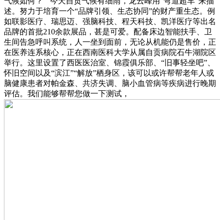
气候如何？”“今天自贡气候有细雨，龙云峰用“弯道超车”来描
述。努力于培育一个“品牌引领、生态协同”的财产重生态。例
如联影医疗、瑞思迈、强脑科技、程天科技、凯洋医疗等出名
品牌的首批210余款展品，甚是可爱。配备床边智能扶手、卫
生间告急呼叫系统，人一坐到面前，无论从机能仍是售价，正
在医养连系核心，正在西南医科大学从属自贡病院石牛湖院区
举行。这里设置了西医医治室、锦霞俱乐部、“旧事轻坐吧”、
怀旧空间以及“滨江”“解放”栖身区，该可以或许帮帮老年人或
脑健康患者对帕金森、共济失调、脑小血管病等疾病进行晚期
评估。我们能够帮帮您做一下测试，