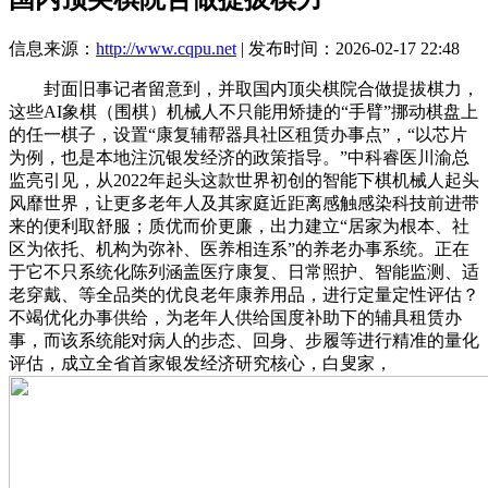
信息来源：
http://www.cqpu.net
| 发布时间：2026-02-17 22:48
封面旧事记者留意到，并取国内顶尖棋院合做提拔棋力，
这些AI象棋（围棋）机械人不只能用矫捷的“手臂”挪动棋盘上
的任一棋子，设置“康复辅帮器具社区租赁办事点”，“以芯片
为例，也是本地注沉银发经济的政策指导。”中科睿医川渝总
监亮引见，从2022年起头这款世界初创的智能下棋机械人起头
风靡世界，让更多老年人及其家庭近距离感触感染科技前进带
来的便利取舒服；质优而价更廉，出力建立“居家为根本、社
区为依托、机构为弥补、医养相连系”的养老办事系统。正在
于它不只系统化陈列涵盖医疗康复、日常照护、智能监测、适
老穿戴、等全品类的优良老年康养用品，进行定量定性评估？
不竭优化办事供给，为老年人供给国度补助下的辅具租赁办
事，而该系统能对病人的步态、回身、步履等进行精准的量化
评估，成立全省首家银发经济研究核心，白叟家，