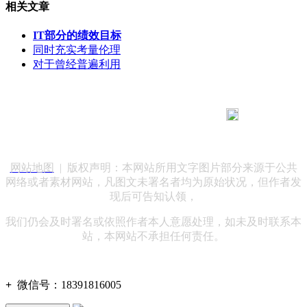
相关文章
IT部分的绩效目标
同时充实考量伦理
对于曾经普遍利用
183 9181 6005
客服热线：
客服QQ：10014803 公司地址：陕西省咸阳市秦都区世纪大
道华宇双子星A座 法律顾问：陕西润丰律师事务所
网站地图
| 版权声明：本网站所用文字图片部分来源于公共
网络或者素材网站，凡图文未署名者均为原始状况，但作者发
现后可告知认领，
我们仍会及时署名或依照作者本人意愿处理，如未及时联系本
站，本网站不承担任何责任。
+
微信号：
18391816005