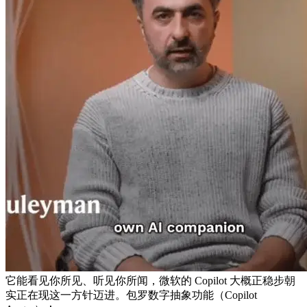
它能看见你所见、听见你所闻，微软的 Copilot 大概正稳步朝
实正在现这一方针迈进。包罗数字抽象功能（Copilot