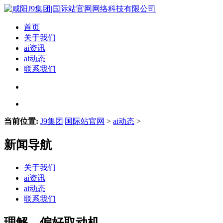
首页
关于我们
ai资讯
ai动态
联系我们
当前位置:
J9集团|国际站官网
>
ai动态
>
新闻导航
关于我们
ai资讯
ai动态
联系我们
理解、偏好取动机