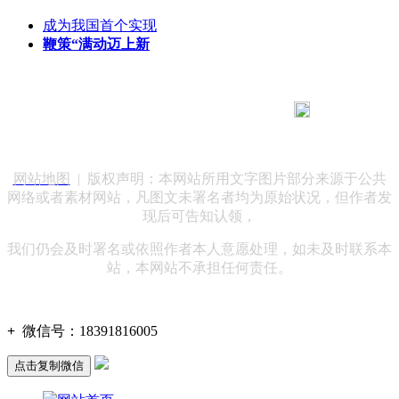
成为我国首个实现
鞭策“满动迈上新
183 9181 6005
客服热线：
客服QQ：10014803 公司地址：陕西省咸阳市秦都区世纪大
道华宇双子星A座 法律顾问：陕西润丰律师事务所
网站地图
| 版权声明：本网站所用文字图片部分来源于公共
网络或者素材网站，凡图文未署名者均为原始状况，但作者发
现后可告知认领，
我们仍会及时署名或依照作者本人意愿处理，如未及时联系本
站，本网站不承担任何责任。
+
微信号：
18391816005
点击复制微信