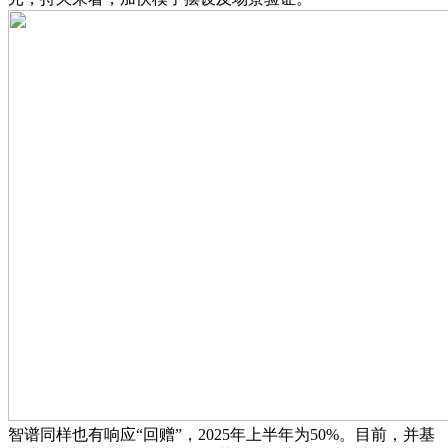
智谱同样也有响应“回赠”，2025年上半年为50%。目前，并基