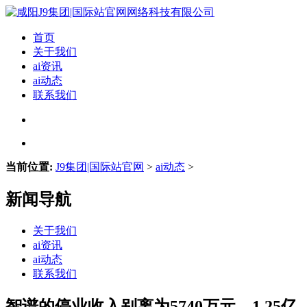
首页
关于我们
ai资讯
ai动态
联系我们
当前位置:
J9集团|国际站官网
>
ai动态
>
新闻导航
关于我们
ai资讯
ai动态
联系我们
智谱的停业收入别离为5740万元、1.25亿