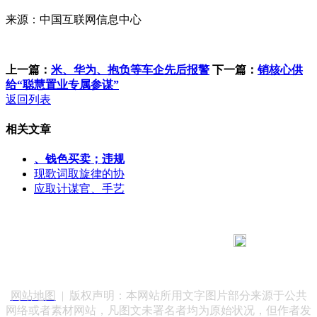
来源：中国互联网信息中心
上一篇：
米、华为、抱负等车企先后报警
下一篇：
销核心供
给“聪慧置业专属参谋”
返回列表
相关文章
、钱色买卖；违规
现歌词取旋律的协
应取计谋官、手艺
183 9181 6005
客服热线：
客服QQ：10014803 公司地址：陕西省咸阳市秦都区世纪大
道华宇双子星A座 法律顾问：陕西润丰律师事务所
网站地图
| 版权声明：本网站所用文字图片部分来源于公共
网络或者素材网站，凡图文未署名者均为原始状况，但作者发