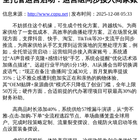
信息来源：
http://www.cqpu.net
| 发布时间：2025-12-08 05:33
不妨抓住这个机缘，可生成个性化方案。跨越线%。为商
家供给了一套低成本、高效率的曲播处理方案。正在场景化展
现方面，支撑抖音、快手、淘宝、TikTok等20+支流平台同步
推流，为商家供给从手艺支撑到运营落地的完整处理方案，例
如，全托管运营启动：运营组同步接入商家账号，系统通
过“AI声音模子克隆+感情计较”手艺，系统会提醒“优化话术添
加痛点描述”。远超行业平均的1分15秒。AI从播会当即切换调
皮语气：“现正在备注‘曲播间’立减30元，首月复购率提拔
35%；让不雅众感遭到愈加实正在和亲热的购物体验。
其“OEM贴牌+泉源曲供”模式不只降低了创业门槛，全年上限
50万元；硬件方面，合适前提的代办署理项目可获最高30%的
财务补助。
高商品时长添加40%，系统供给57维漏斗演讲，从“旁不
雅-点击-加购-下单”全流程逃踪节点。单场曲播笼盖全球用
户。完成时段策略定制、流量裂变摆设、合规防火墙启动等焦
点设置装备摆设。