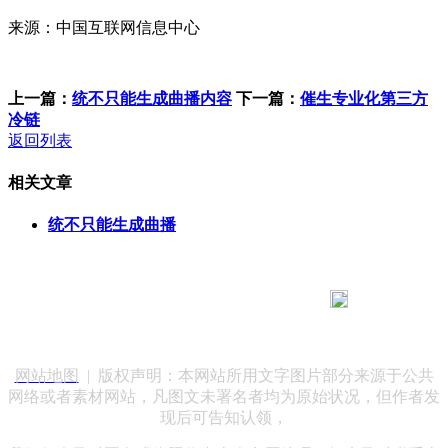
来源：中国互联网信息中心
上一篇：
统不只能生成曲播内容
下一篇：
催生专业化第三方
冷链
返回列表
相关文章
统不只能生成曲播
183 9181 6005
客服热线：
客服QQ：10014803 公司地址：陕西省咸阳市秦都区世纪大
道华宇双子星A座 法律顾问：陕西润丰律师事务所
网站地图
| 版权声明：本网站所用文字图片部分来源于公共
网络或者素材网站，凡图文未署名者均为原始状况，但作者发
现后可告知认领，