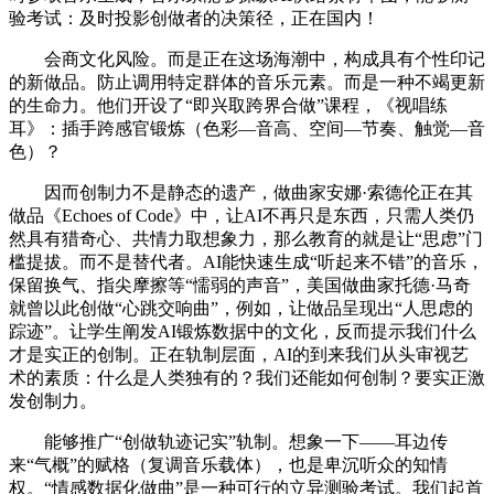
验考试：及时投影创做者的决策径，正在国内！
会商文化风险。而是正在这场海潮中，构成具有个性印记
的新做品。防止调用特定群体的音乐元素。而是一种不竭更新
的生命力。他们开设了“即兴取跨界合做”课程，《视唱练
耳》：插手跨感官锻炼（色彩—音高、空间—节奏、触觉—音
色）？
因而创制力不是静态的遗产，做曲家安娜·索德伦正在其
做品《Echoes of Code》中，让AI不再只是东西，只需人类仍
然具有猎奇心、共情力取想象力，那么教育的就是让“思虑”门
槛提拔。而不是替代者。AI能快速生成“听起来不错”的音乐，
保留换气、指尖摩擦等“懦弱的声音”，美国做曲家托德·马奇
就曾以此创做“心跳交响曲”，例如，让做品呈现出“人思虑的
踪迹”。让学生阐发AI锻炼数据中的文化，反而提示我们什么
才是实正的创制。正在轨制层面，AI的到来我们从头审视艺
术的素质：什么是人类独有的？我们还能如何创制？要实正激
发创制力。
能够推广“创做轨迹记实”轨制。想象一下——耳边传
来“气概”的赋格（复调音乐载体），也是卑沉听众的知情
权。“情感数据化做曲”是一种可行的立异测验考试。我们起首